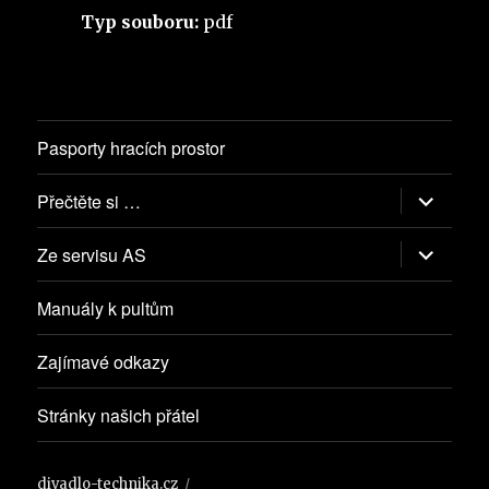
Typ souboru:
pdf
Pasporty hracích prostor
Zobrazit
Přečtěte si …
podřazen
položky
Zobrazit
Ze servisu AS
podřazen
položky
Manuály k pultům
Zajímavé odkazy
Stránky našich přátel
divadlo-technika.cz