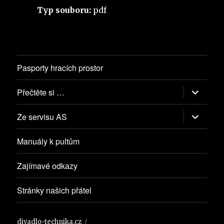
Typ souboru:
pdf
Pasporty hracích prostor
Zobrazit
Přečtěte si …
podřazen
položky
Zobrazit
Ze servisu AS
podřazen
položky
Manuály k pultům
Zajímavé odkazy
Stránky našich přátel
divadlo-technika.cz