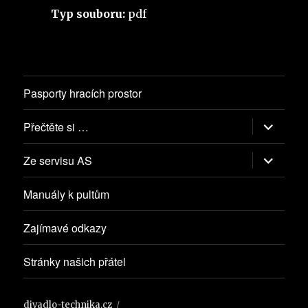
Typ souboru:
pdf
Pasporty hracích prostor
Zobrazit
Přečtěte si …
podřazen
položky
Zobrazit
Ze servisu AS
podřazen
položky
Manuály k pultům
Zajímavé odkazy
Stránky našich přátel
divadlo-technika.cz