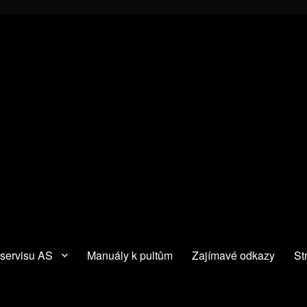
 servisu AS
Manuály k pultům
Zajímavé odkazy
St