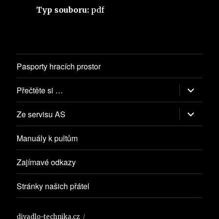
Typ souboru:
pdf
Pasporty hracích prostor
Zobrazit
Přečtěte si …
podřazen
položky
Zobrazit
Ze servisu AS
podřazen
položky
Manuály k pultům
Zajímavé odkazy
Stránky našich přátel
divadlo-technika.cz